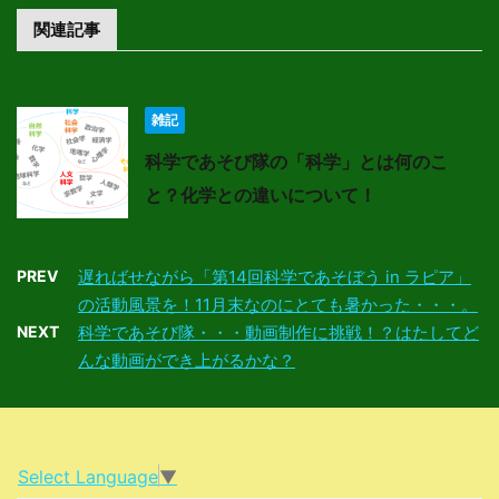
関連記事
雑記
科学であそび隊の「科学」とは何のこ
と？化学との違いについて！
PREV
遅ればせながら「第14回科学であそぼう in ラピア」
の活動風景を！11月末なのにとても暑かった・・・。
NEXT
科学であそび隊・・・動画制作に挑戦！？はたしてど
んな動画ができ上がるかな？
Select Language
▼