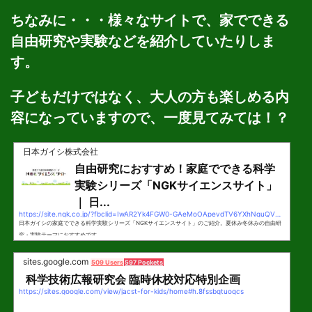
ちなみに・・・様々なサイトで、家でできる
自由研究や実験などを紹介していたりしま
す。
子どもだけではなく、大人の方も楽しめる内
容になっていますので、一度見てみては！？
日本ガイシ株式会社
自由研究におすすめ！家庭でできる科学
実験シリーズ「NGKサイエンスサイト」
｜ 日...
https://site.ngk.co.jp/?fbclid=IwAR2Yk4FGW0-GAeMoOApevdTV6YXhNquQVKHwsYaFz16UrnnkHSjYoayq3EM
日本ガイシの家庭でできる科学実験シリーズ「NGKサイエンスサイト」のご紹介。夏休み冬休みの自由研
究・実験テーマにおすすめです。
sites.google.com
509 Users
597 Pockets
科学技術広報研究会 臨時休校対応特別企画
https://sites.google.com/view/jacst-for-kids/home#h.8fssbqtuoqcs