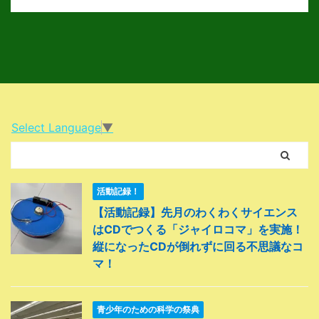
つもなく暑い日でしたよね(；・∀・) ドグー博士寒いく
らいじゃったな そんな異常気象の中開催された「サイ
エンス・フェスティバル 2019」ですけれども、大盛況
も大盛況！ 科学であそび隊も含め、どこのブースも行
列が出来上がるほどでしたよ！？ 科学であそび隊のブ
ースにも、300人以上の参加者が来てくれました ...
Select Language
▼
活動記録！
【活動記録】先月のわくわくサイエンス
はCDでつくる「ジャイロコマ」を実施！
縦になったCDが倒れずに回る不思議なコ
マ！
青少年のための科学の祭典