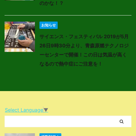
のかな！？
お知らせ
サイエンス・フェスティバル 2019が5月
26日9時30分より、青森原燃テクノロジ
ーセンターで開催！この日は気温が高く
なるので熱中症にご注意を！
Select Language
▼