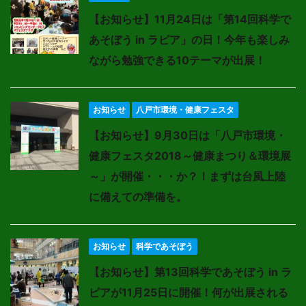
【お知らせ】11月24日は「第14回科学で
あそぼう in ラピア」の日！今年も楽しみ
ながら勉強できる10テーマが出展！
お知らせ
八戸市環境・健康フェスタ
【お知らせ】9月30日は「八戸市環境・
健康フェスタ2018～健康まつり＆環境展
～」が開催・・・か？！まずは台風上陸
に備えての準備を。
お知らせ
科学であそぼう
【お知らせ】第13回科学であそぼう in ラ
ピアが11月25日に開催！何が出展される