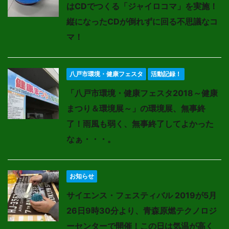
はCDでつくる「ジャイロコマ」を実施！
縦になったCDが倒れずに回る不思議なコ
マ！
八戸市環境・健康フェスタ
活動記録！
「八戸市環境・健康フェスタ2018～健康
まつり＆環境展～」の環境展、無事終
了！雨風も弱く、無事終了してよかった
なぁ・・・。
お知らせ
サイエンス・フェスティバル 2019が5月
26日9時30分より、青森原燃テクノロジ
ーセンターで開催！この日は気温が高く