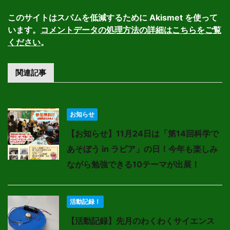
このサイトはスパムを低減するために Akismet を使って
います。
コメントデータの処理方法の詳細はこちらをご覧
ください
。
関連記事
お知らせ
【お知らせ】11月24日は「第14回科学で
あそぼう in ラピア」の日！今年も楽しみ
ながら勉強できる10テーマが出展！
活動記録！
【活動記録】先月のわくわくサイエンス