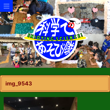
img_9543