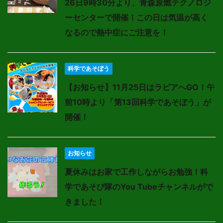
26日9時30分より、青森原燃テクノロジ
ーセンターで開催！この日は気温が高く
なるので熱中症にご注意を！
科学であそぼう
【お知らせ】11月25日はラピアへGO！午
前10時より「第13回科学であそぼう」が
開催！
お知らせ
夏休みはお家で工作しながらお勉強！科
学であそび隊のYou Tubeチャンネルがで
きました！