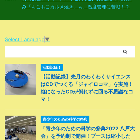
み「もこもこカルメ焼き」も、温度管理に苦戦！？
Select Language
▼
活動記録！
【活動記録】先月のわくわくサイエンス
はCDでつくる「ジャイロコマ」を実施！
縦になったCDが倒れずに回る不思議なコ
マ！
青少年のための科学の祭典
「青少年のための科学の祭典2022 八戸大
会」を予約制で開催！ブースは縮小した