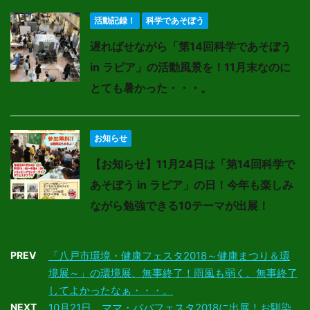
活動記録！
科学であそぼう
遅ればせながら「第14回科学であそぼう
in ラピア」の活動風景を！11月末なのに
とても暑かった・・・。
お知らせ
【お知らせ】11月24日は「第14回科学で
あそぼう in ラピア」の日！今年も楽しみ
ながら勉強できる10テーマが出展！
PREV
「八戸市環境・健康フェスタ2018～健康まつり＆環
境展～」の環境展、無事終了！雨風も弱く、無事終了
してよかったなぁ・・・。
NEXT
10月21日、ママ・パパフェスタ2018に出展！お馴染