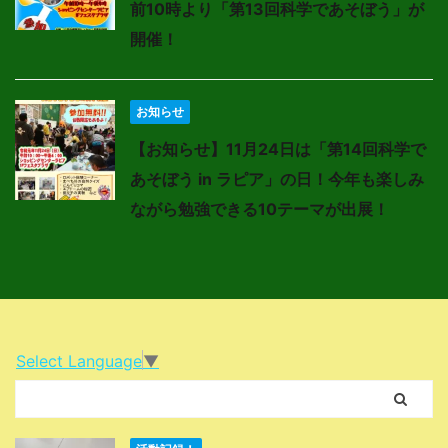
前10時より「第13回科学であそぼう」が
開催！
お知らせ
【お知らせ】11月24日は「第14回科学で
あそぼう in ラピア」の日！今年も楽しみ
ながら勉強できる10テーマが出展！
Select Language
▼