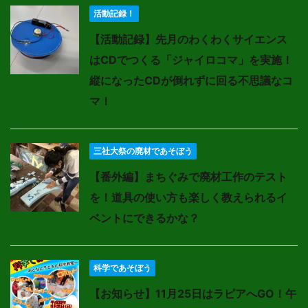
活動記録！
【活動記録】先月のわくわくサイエンス
はCDでつくる「ジャイロコマ」を実施！
縦になったCDが倒れずに回る不思議なコ
マ！
三社大祭の廃材であそぼう
【番外編】まちぐみで廃材工作のテスト
を！道具の使い方も楽しく教えられるイ
ベントにできるかな？
科学であそぼう
【お知らせ】11月25日はラピアへGO！午