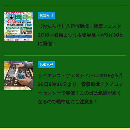
お知らせ
【お知らせ】八戸市環境・健康フェスタ
2018～健康まつり＆環境展～が9月30日
に開催！
お知らせ
サイエンス・フェスティバル 2019が5月
26日9時30分より、青森原燃テクノロジ
ーセンターで開催！この日は気温が高く
なるので熱中症にご注意を！