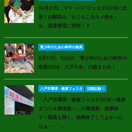
10月21日、ママ・パパフェスタ2018に出
展！お馴染み「もこもこカルメ焼き」
も、温度管理に苦戦！？
青少年のための科学の祭典
8月11日、12日の「青少年のための科学の
祭典2018 八戸大会」の総まとめ！
八戸市環境・健康フェスタ
活動記録！
「八戸市環境・健康フェスタ2018～健康
まつり＆環境展～」の環境展、無事終
了！雨風も弱く、無事終了してよかった
なぁ・・・。